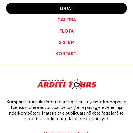
LINJAT
GALERIA
FLOTA
SISTEM
KONTAKTI
Kompania truristike Arditi Tours nga Ferizaji, është komopani e
licensuar dhe e autorizuar për barjten e pasagjerëve në linja
ndërkombëtare. Materialet e publikuara në këtë faqe janë të
mbrojtura me ligj dhe ndalohet kopjimi i tyre.