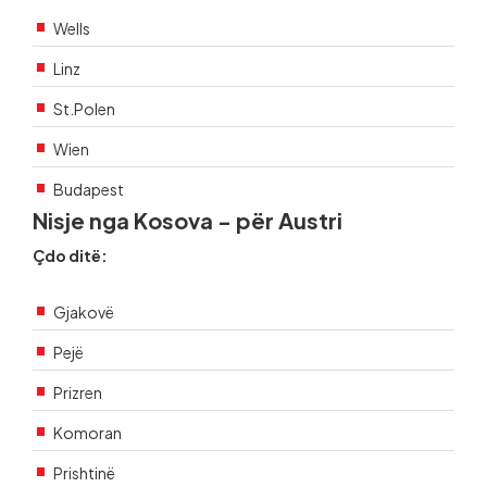
Wells
Linz
St.Polen
Wien
Budapest
Nisje nga Kosova - për Austri
Çdo ditë:
Gjakovë
Pejë
Prizren
Komoran
Prishtinë