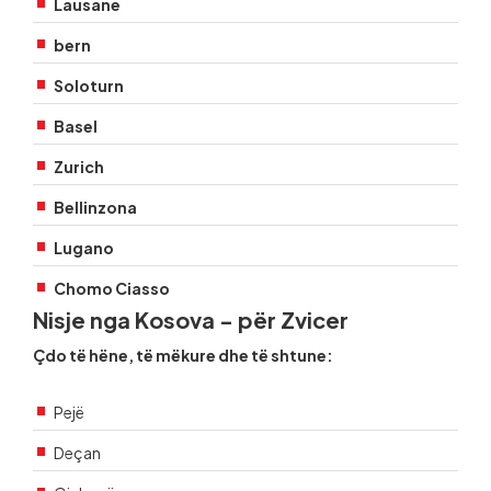
Lausane
bern
Soloturn
Basel
Zurich
Bellinzona
Lugano
Chomo Ciasso
Nisje nga Kosova - për Zvicer
Çdo të hëne, të mëkure dhe të shtune:
Pejë
Deçan