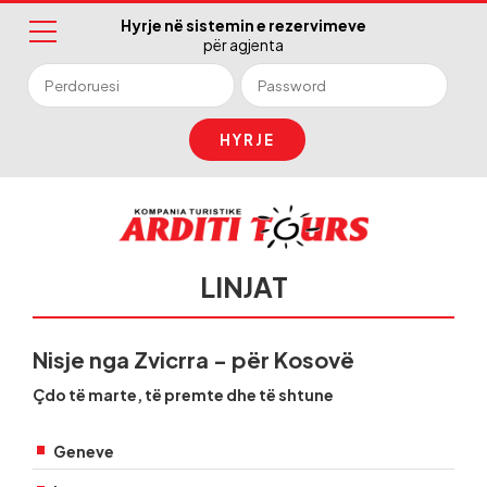
Hyrje në sistemin e rezervimeve
për agjenta
HYRJE
LINJAT
Nisje nga Zvicrra - për Kosovë
Çdo të marte, të premte dhe të shtune
Geneve